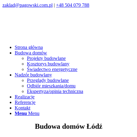
zaklad@pagowski.com.pl
|
+48 504 079 788
Strona główna
Budowa domów
Projekty budowlane
Kosztorys budowlany
Świadectwo energetyczne
Nadzór budowlany
Przeglądy budowlane
Odbiór mieszkania/domu
Ekspertyza/opinia techniczna
Realizacje
Referencje
Kontakt
Menu
Menu
Budowa domów Łódź