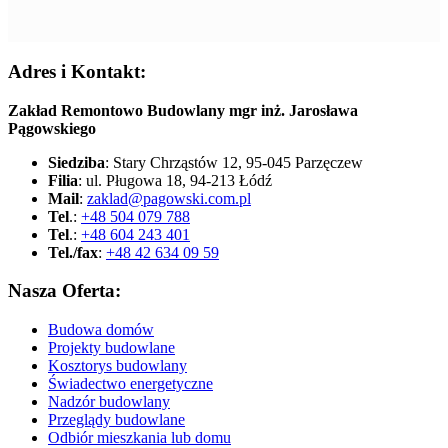
Adres i Kontakt:
Zakład Remontowo Budowlany mgr inż. Jarosława
Pągowskiego
Siedziba
: Stary Chrząstów 12, 95-045 Parzęczew
Filia
: ul. Pługowa 18, 94-213 Łódź
Mail
:
zaklad@pagowski.com.pl
Tel
.:
+48 504 079 788
Tel
.:
+48 604 243 401
Tel./fax
:
+48 42 634 09 59
Nasza Oferta:
Budowa domów
Projekty budowlane
Kosztorys budowlany
Świadectwo energetyczne
Nadzór budowlany
Przeglądy budowlane
Odbiór mieszkania lub domu