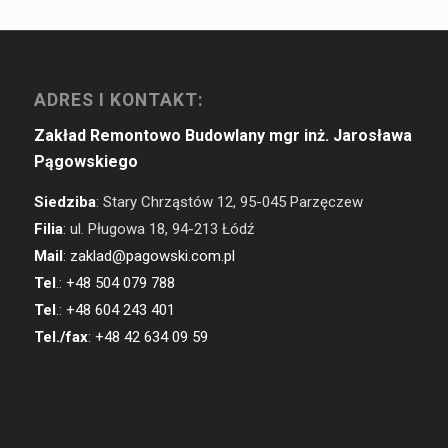
ADRES I KONTAKT:
Zakład Remontowo Budowlany mgr inż. Jarosława
Pągowskiego
Siedziba
: Stary Chrząstów 12, 95-045 Parzęczew
Filia
: ul. Pługowa 18, 94-213 Łódź
Mail
:
zaklad@pagowski.com.pl
Tel
.:
+48 504 079 788
Tel
.:
+48 604 243 401
Tel./fax
:
+48 42 634 09 59